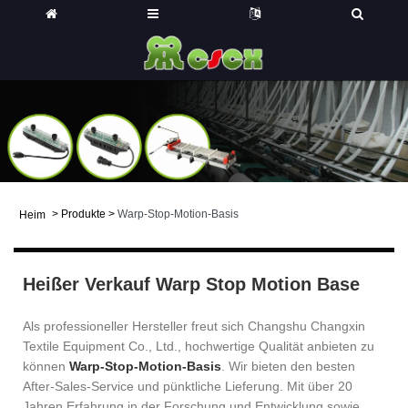
>
Produkte
>
Warp-Stop-Motion-Basis
Heim
Heißer Verkauf Warp Stop Motion Base
Als professioneller Hersteller freut sich Changshu Changxin
Textile Equipment Co., Ltd., hochwertige Qualität anbieten zu
können
Warp-Stop-Motion-Basis
. Wir bieten den besten
After-Sales-Service und pünktliche Lieferung. Mit über 20
Jahren Erfahrung in der Forschung und Entwicklung sowie