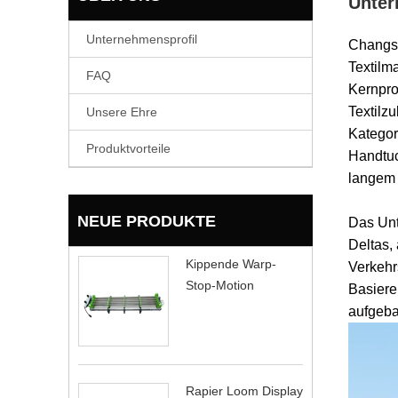
Unter
Unternehmensprofil
Changsh
Textilm
FAQ
Kernpro
Textilz
Unsere Ehre
Kategor
Produktvorteile
Handtu
langem 
NEUE PRODUKTE
Das Unt
Deltas,
Kippende Warp-
Verkehr
Stop-Motion
Basiere
aufgeba
Rapier Loom Display