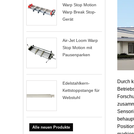
Warp Stop Motion
Warp Break Stop-
Gerät
Air-Jet Loom Warp
Stop Motion mit
Pausenparken
Durch k
Edelstahlkern-
Betrieb
Kettstoppstange für
Forschu
Webstuhl
zusamme
Sensori
behaupt
Positio
Alle neuen Produkte
markier