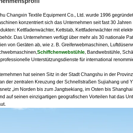
nehmensprofil
u Changxin Textile Equipment Co., Ltd. wurde 1996 gegründet
aschinen konzentriert sich das Unternehmen seit fast 30 Jahren
dukten: Kettfadenwächter, Kettstab, Kettfadenwächter mit ele
ubehör. Das Unternehmen verfügt über mehr als 30 nationale Pa
ien von Geräten ab, wie z. B. Greiferwebmaschinen, Luftdü
chwebmaschinen,
Schiffchenwebstühle
, Bandwebstühle, Schä
professionelle Unterstützungsdienste für international renommie
ernehmen hat seinen Sitz in der Stadt Changshu in der Provinz
 an der zentralen Kreuzung der Schnellstraßen Sujiahang und Ya
snetz „im Norden bis zum Jangtsekiang, im Osten bis Shanghai
nd auf seinen einzigartigen geografischen Vorteilen hat das U
ut.