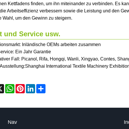
nen Kettfadens finden, um ihn miteinander zu verbinden. Es kan
 die Arbeitseffizienz verbessern sowie die Leistung und den Gewi
te Wahl, um den Gewinn zu steigern.
t und Service usw.
ionsmarkt: Inländische OEMs arbeiten zusammen
ervice: Ein Jahr Garantie
tiver Fall: Picanol, Rifa, Hongqi, Wanli, Xingyao, Contes, Shan
Ausstellung:Shanghai International Textile Machinery Exhibitio
cebook
X
WhatsApp
Pinterest
LinkedIn
Share
Nav
In