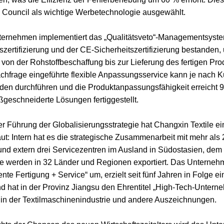
 Council als wichtige Werbetechnologie ausgewählt.
ernehmen implementiert das „Qualitätsveto“-Managementsyste
tszertifizierung und der CE-Sicherheitszertifizierung bestanden,
t von der Rohstoffbeschaffung bis zur Lieferung des fertigen Pro
chfrage eingeführte flexible Anpassungsservice kann je nach 
den durchführen und die Produktanpassungsfähigkeit erreicht 99
geschneiderte Lösungen fertiggestellt.
er Führung der Globalisierungsstrategie hat Changxin Textile e
ut: Intern hat es die strategische Zusammenarbeit mit mehr als
t und extern drei Servicezentren im Ausland in Südostasien, dem
e werden in 32 Länder und Regionen exportiert. Das Unternehm
gente Fertigung + Service“ um, erzielt seit fünf Jahren in Folge
d hat in der Provinz Jiangsu den Ehrentitel „High-Tech-Unter
in der Textilmaschinenindustrie und andere Auszeichnungen.