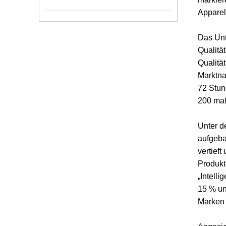
Apparel
Das Unt
Qualitä
Qualitä
Marktna
72 Stun
200 maß
Unter d
aufgeba
vertief
Produkt
„Intelli
15 % un
Marken 