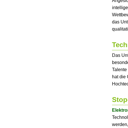
Angesic
intelli
Wettbew
das Unt
qualitat
Tech
Das Unt
besonde
Talente
hat die
Hochtec
Stop
Elektr
Technol
werden, 