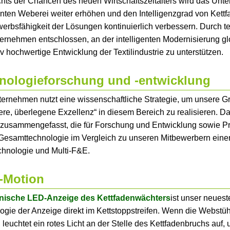
hts der Chancen des neuen Wirtschaftszeitalters wird das Unte
genten Weberei weiter erhöhen und den Intelligenzgrad von Ke
erbsfähigkeit der Lösungen kontinuierlich verbessern. Durch t
ernehmen entschlossen, an der intelligenten Modernisierung gl
iv hochwertige Entwicklung der Textilindustrie zu unterstützen.
nologieforschung und -entwicklung
ernehmen nutzt eine wissenschaftliche Strategie, um unsere Gr
re, überlegene Exzellenz“ in diesem Bereich zu realisieren. 
 zusammengefasst, die für Forschung und Entwicklung sowie Pr
 Gesamttechnologie im Vergleich zu unseren Mitbewerbern einen 
hnologie und Multi-F&E.
-Motion
onische LED-Anzeige des Kettfadenwächters
ist unser neuest
ogie der Anzeige direkt im Kettstoppstreifen. Wenn die Webst
leuchtet ein rotes Licht an der Stelle des Kettfadenbruchs auf, 