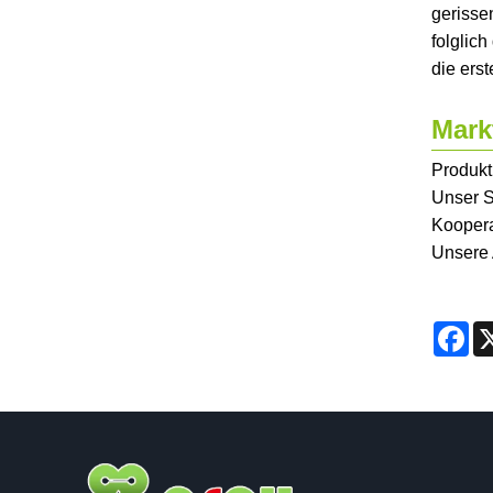
gerisse
folglich
die ers
Mark
Produkt
Unser S
Koopera
Unsere 
Fa