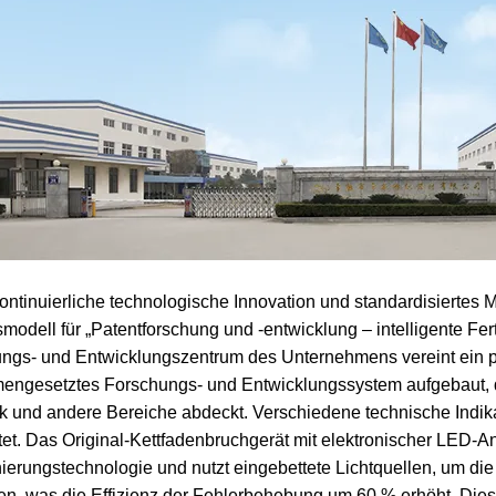
ontinuierliche technologische Innovation und standardisiertes 
smodell für „Patentforschung und -entwicklung – intelligente Fer
ngs- und Entwicklungszentrum des Unternehmens vereint ein p
ngesetztes Forschungs- und Entwicklungssystem aufgebaut, das
k und andere Bereiche abdeckt. Verschiedene technische Indika
et. Das Original-Kettfadenbruchgerät mit elektronischer LED-An
nierungstechnologie und nutzt eingebettete Lichtquellen, um die
en, was die Effizienz der Fehlerbehebung um 60 % erhöht. Die