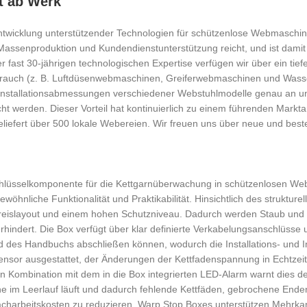
t ab Werk
wicklung unterstützender Technologien für schützenlose Webmaschin
Massenproduktion und Kundendienstunterstützung reicht, und ist dami
r fast 30-jährigen technologischen Expertise verfügen wir über ein tie
brauch (z. B. Luftdüsenwebmaschinen, Greiferwebmaschinen und Was
Installationsabmessungen verschiedener Webstuhlmodelle genau an un
ht werden. Dieser Vorteil hat kontinuierlich zu einem führenden Marktan
eliefert über 500 lokale Webereien. Wir freuen uns über neue und bes
hlüsselkomponente für die Kettgarnüberwachung in schützenlosen Web
öhnliche Funktionalität und Praktikabilität. Hinsichtlich des struktur
layout und einem hohen Schutzniveau. Dadurch werden Staub und Feucht
rhindert. Die Box verfügt über klar definierte Verkabelungsanschlüss
nd des Handbuchs abschließen können, wodurch die Installations- und I
nsor ausgestattet, der Änderungen der Kettfadenspannung in Echtzeit 
 In Kombination mit dem in die Box integrierten LED-Alarm warnt dies 
 im Leerlauf läuft und dadurch fehlende Kettfäden, gebrochene Enden
acharbeitskosten zu reduzieren. Warp Stop Boxes unterstützen Mehr