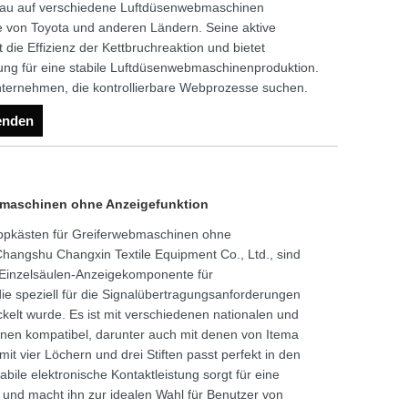
nau auf verschiedene Luftdüsenwebmaschinen
e von Toyota und anderen Ländern. Seine aktive
die Effizienz der Kettbruchreaktion und bietet
tzung für eine stabile Luftdüsenwebmaschinenproduktion.
lunternehmen, die kontrollierbare Webprozesse suchen.
enden
bmaschinen ohne Anzeigefunktion
oppkästen für Greiferwebmaschinen ohne
 Changshu Changxin Textile Equipment Co., Ltd., sind
 Einzelsäulen-Anzeigekomponente für
e speziell für die Signalübertragungsanforderungen
elt wurde. Es ist mit verschiedenen nationalen und
inen kompatibel, darunter auch mit denen von Itema
it vier Löchern und drei Stiften passt perfekt in den
bile elektronische Kontaktleistung sorgt für eine
und macht ihn zur idealen Wahl für Benutzer von