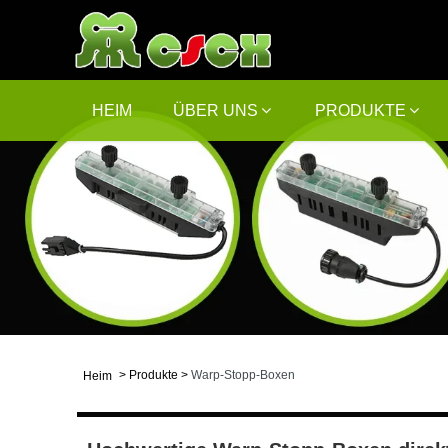
HEIM
ÜBER UNS
PRODUKTE
>
Produkte
>
Warp-Stopp-Boxen
Heim