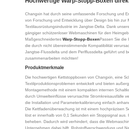
Hochwertige Warp-Stopp-Boxen direk
Changxin hat durch seine umfassende Forschung und Ent
von Forschung und Entwicklung über Design bis hin zur 
Textilausrüstungsindustrie im Jangtse-Delta. Dank unsere
gängiger schützenloser Webmaschinen für den Heimge
Maßgeschneidertes
Warp-Stopp-Boxen
Passen Sie die 
die durch nicht übereinstimmende Kompatibilität verursac
Jangtse-Flussdelta und dem Perlflussdelta geführt und b
zusammenarbeiten möchten!
Produktmerkmale
Die hochwertigen Kettstoppboxen von Changxin, eine Sc
Textilproduktionsproblemen entwickelt und bieten außergew
Montagemethode mit einem kompakten internen Schaltkreis
durch Umwelteinflüsse verursachte Stromkreisausfälle ve
die Installation und Parameterkalibrierung einfach anha
Die Kettfadenüberwachung ist mit einem hochpräzisen Se
löst er innerhalb von 0,1 Sekunden ein Stoppsignal aus.
beheben. Dadurch wird verhindert, dass die Webmaschine
Unternehmen dabei hilft, Rohstoffverschwendung und N