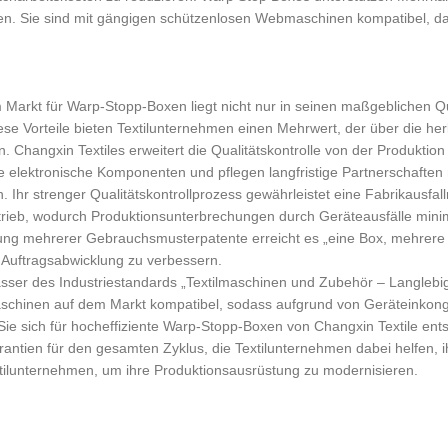
en. Sie sind mit gängigen schützenlosen Webmaschinen kompatibel, 
Markt für Warp-Stopp-Boxen liegt nicht nur in seinen maßgeblichen Qu
ese Vorteile bieten Textilunternehmen einen Mehrwert, der über die h
Changxin Textiles erweitert die Qualitätskontrolle von der Produktion
 elektronische Komponenten und pflegen langfristige Partnerschaften 
. Ihr strenger Qualitätskontrollprozess gewährleistet eine Fabrikausfal
ieb, wodurch Produktionsunterbrechungen durch Geräteausfälle minim
tzung mehrerer Gebrauchsmusterpatente erreicht es „eine Box, mehrere
r Auftragsabwicklung zu verbessern.
sser des Industriestandards „Textilmaschinen und Zubehör – Langlebig
chinen auf dem Markt kompatibel, sodass aufgrund von Geräteinkongr
e sich für hocheffiziente Warp-Stopp-Boxen von Changxin Textile ents
rantien für den gesamten Zyklus, die Textilunternehmen dabei helfen, i
extilunternehmen, um ihre Produktionsausrüstung zu modernisieren.