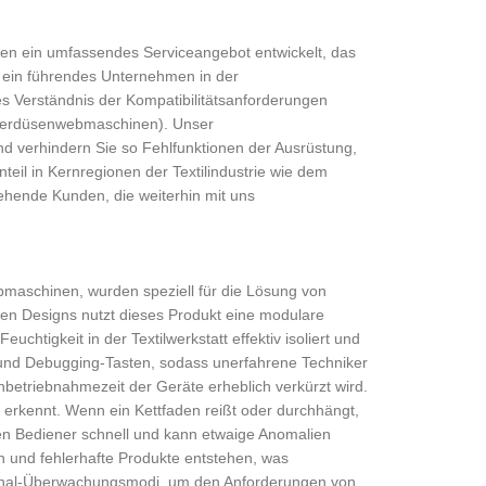
en ein umfassendes Serviceangebot entwickelt, das
t ein führendes Unternehmen in der
fes Verständnis der Kompatibilitätsanforderungen
serdüsenwebmaschinen). Unser
d verhindern Sie so Fehlfunktionen der Ausrüstung,
teil in Kernregionen der Textilindustrie wie dem
tehende Kunden, die weiterhin mit uns
maschinen, wurden speziell für die Lösung von
ellen Designs nutzt dieses Produkt eine modulare
igkeit in der Textilwerkstatt effektiv isoliert und
e und Debugging-Tasten, sodass unerfahrene Techniker
nbetriebnahmezeit der Geräte erheblich verkürzt wird.
erkennt. Wenn ein Kettfaden reißt oder durchhängt,
den Bediener schnell und kann etwaige Anomalien
 und fehlerhafte Produkte entstehen, was
kanal-Überwachungsmodi, um den Anforderungen von