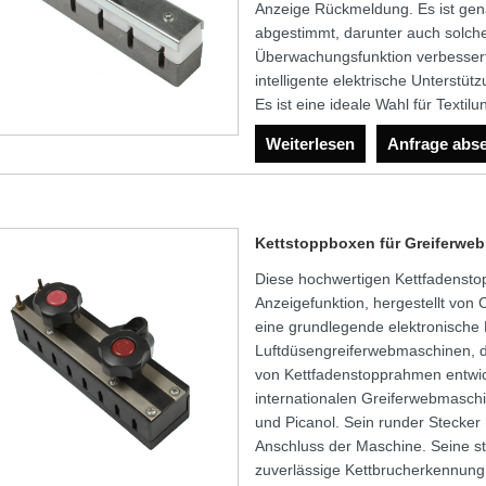
Anzeige Rückmeldung. Es ist ge
abgestimmt, darunter auch solch
Überwachungsfunktion verbessert 
intelligente elektrische Unterstü
Es ist eine ideale Wahl für Texti
Weiterlesen
Anfrage abs
Kettstoppboxen für Greiferwe
Diese hochwertigen Kettfadenst
Anzeigefunktion, hergestellt von
eine grundlegende elektronische
Luftdüsengreiferwebmaschinen, di
von Kettfadenstopprahmen entwick
internationalen Greiferwebmasch
und Picanol. Sein runder Stecker m
Anschluss der Maschine. Seine sta
zuverlässige Kettbrucherkennung 