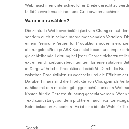
Webmaschinen unterschiedlicher Breite gerecht zu werd
Luftdüsenwebmaschinen und Greiferwebmaschinen.
Warum uns wählen?
Die zentrale Wettbewerbsfähigkeit von Changxin auf dem 
sondern auch in seinen mehrdimensionalen Vorteilen. Di
einem Premium-Partner für Produktionsmodernisierungen. 
alterungsbeständige ABS-Kunststoffboxen und importierte
gleichbleibende Leistung bei jeder Charge sicherzustellen
extremen Umgebungsbedingungen für einen stabilen Betr
außergewöhnliche Produktionsflexibilität. Durch die Nu
zwischen Produktlinien zu wechseln und die Effizienz de
Darüber hinaus sind die Produkte von Changxin als Verfa
nahtlos mit den meisten gängigen schützenlosen Webmas
Kosten für die Geräteaufrüstung gesenkt werden. Wenn Si
Textilausrüstung, sondern profitieren auch von Servicega
Betriebskosten zu senken. Es ist eine ideale Wahl für T