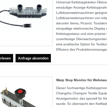
Universal-Kettstoppkästen-Überwa
einsäuliger Anzeige-Kettstopprahm
Luftdüsenwebmaschinen geeignet is
Luftdüsenwebmaschinen von inländ
darunter Itema, Picanol, Tsudako
einspaltige elektronische Displa
Kettstoppstatus und eine präzise
zuverlässige Überwachungsunters
eine praktische Option für Text
Effizienz des Produktionsmanage
erlesen
Anfrage absenden
Warp Stop Monitor für Webma
Dieser hochwertige Kettstoppmon
Changshu Changxin Textile Equipme
Anzeigemodul, das speziell für 
wurde. Es überwacht den Kettfaden